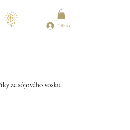
Přihlásit se
ňky ze sójového vosku