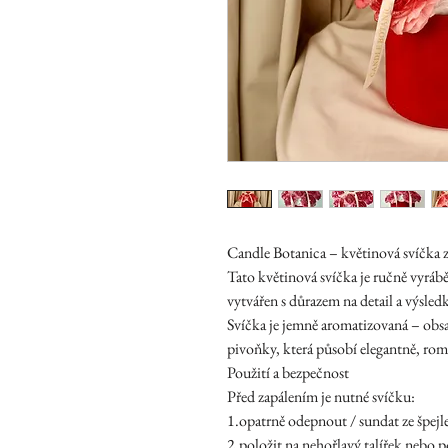
Candle Botanica – květinová svíčka 
Tato květinová svíčka je ručně vyráb
vytvářen s důrazem na detail a výsled
Svíčka je jemně aromatizovaná – obsa
pivoňky, která působí elegantně, rom
Použití a bezpečnost
Před zapálením je nutné svíčku:
1.opatrně odepnout / sundat ze špejl
2.položit na nehořlavý talířek nebo 