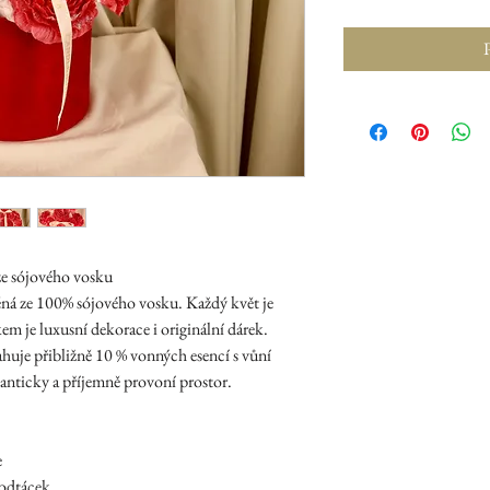
P
ze sójového vosku
ěná ze 100% sójového vosku. Každý květ je
kem je luxusní dekorace i originální dárek.
huje přibližně 10 % vonných esencí s vůní
anticky a příjemně provoní prostor.
e
podtácek