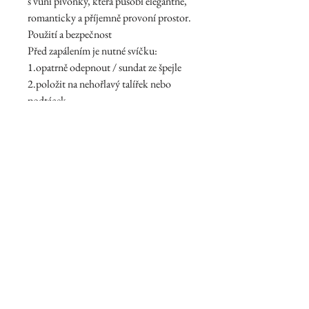
s vůní pivoňky, která působí elegantně,
romanticky a příjemně provoní prostor.
Použití a bezpečnost
Před zapálením je nutné svíčku:
1.opatrně odepnout / sundat ze špejle
2.položit na nehořlavý talířek nebo
podtácek
3.teprve poté zapálit knot
🕯️ Doporučení: Hořící svíčku nikdy
nenechávejte bez dozoru.