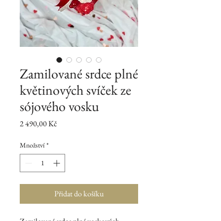
Zamilované srdce plné
květinových svíček ze
sójového vosku
Cena
2 490,00 Kč
Množství
*
Přidat do košíku