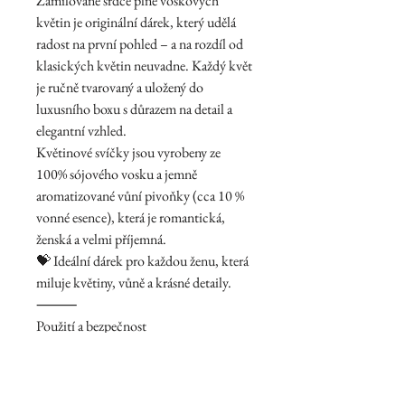
Zamilované srdce plné voskových
květin je originální dárek, který udělá
radost na první pohled – a na rozdíl od
klasických květin neuvadne. Každý květ
je ručně tvarovaný a uložený do
luxusního boxu s důrazem na detail a
elegantní vzhled.
Květinové svíčky jsou vyrobeny ze
100% sójového vosku a jemně
aromatizované vůní pivoňky (cca 10 %
vonné esence), která je romantická,
ženská a velmi příjemná.
💝 Ideální dárek pro každou ženu, která
miluje květiny, vůně a krásné detaily.
⸻
Použití a bezpečnost
Před zapálením je nutné svíčku:
1.opatrně odepnout / sundat ze špejle
2.položit na nehořlavý talířek nebo