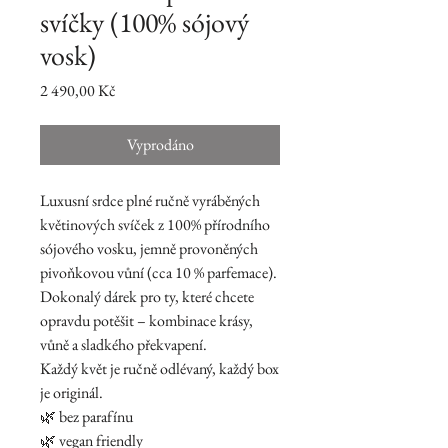
svíčky (100% sójový
vosk)
Cena
2 490,00 Kč
Vyprodáno
Luxusní srdce plné ručně vyráběných
květinových svíček z 100% přírodního
sójového vosku, jemně provoněných
pivoňkovou vůní (cca 10 % parfemace).
Dokonalý dárek pro ty, které chcete
opravdu potěšit – kombinace krásy,
vůně a sladkého překvapení.
Každý květ je ručně odlévaný, každý box
je originál.
🌿 bez parafínu
🌿 vegan friendly