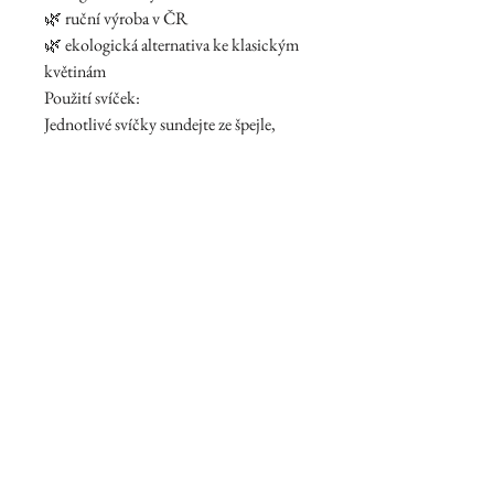
🌿 ruční výroba v ČR
🌿 ekologická alternativa ke klasickým
květinám
Použití svíček:
Jednotlivé svíčky sundejte ze špejle,
položte na nehořlavý talířek a zapalte.
🎁 Ideální dárek k výročí nebo jako
výjimečná pozornost z lásky.