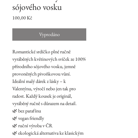
sójového vosku
Cena
100,00 Kč
Vyprodáno
Romantické srdíčko plné ručně
vyráběných květinových svíček ze 100%
přírodního sójového vosku, jemně
provoněných pivoňkovou vůní.
Ideální malý dárek z lásky – k
Valentýnu, výročí nebo jen tak pro
radost. Každý kousek je originál,
vyráběný ručně s důrazem na detail.
🌿 bez parafínu
🌿 vegan friendly
🌿 ruční výroba v ČR
🌿 ekologická alternativa ke klasickým