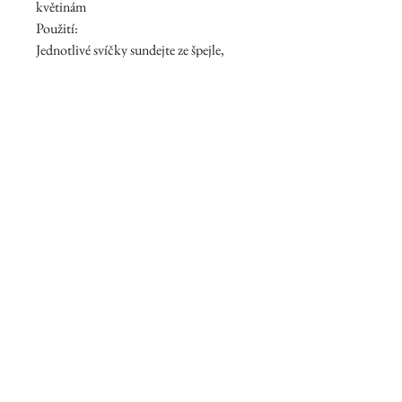
květinám
Použití:
Jednotlivé svíčky sundejte ze špejle,
položte na nehořlavý talířek a zapalte.
💝 Malé gesto, velký efekt.
© 2035 by Primavera Studio. Powered and secured by
Wix